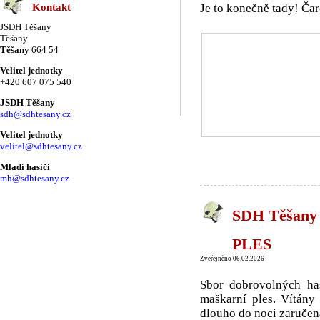
Je to konečně tady! Ča
Kontakt
JSDH Těšany
Těšany
Těšany
664 54
Velitel jednotky
+420 607 075 540
JSDH Těšany
sdh@sdhtesany.cz
Velitel jednotky
velitel@sdhtesany.cz
Mladí hasiči
mh@sdhtesany.cz
SDH Těšany s
PLES
Zveřejněno 06.02.2026
Sbor dobrovolných ha
maškarní ples. Vítány
dlouho do noci zaručen