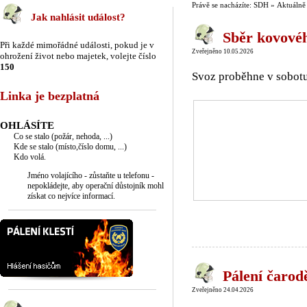
Právě se nacházíte: SDH » Aktuálně
Jak nahlásit událost?
Sběr kovovéh
Při každé mimořádné události, pokud je v
Zveřejněno 10.05.2026
ohrožení život nebo majetek, volejte číslo
150
Svoz proběhne v sobot
Linka je bezplatná
OHLÁSÍTE
Co se stalo (požár, nehoda, ...)
Kde se stalo (místo,číslo domu, ...)
Kdo volá.
Jméno volajícího - zůstaňte u telefonu -
nepokládejte, aby operační důstojník mohl
získat co nejvíce informací.
Pálení čarod
Zveřejněno 24.04.2026