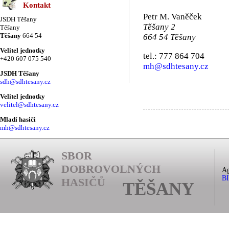
Kontakt
Petr M. Vaněček
JSDH Těšany
Těšany 2
Těšany
Těšany
664 54
664 54 Těšany
Velitel jednotky
tel.: 777 864 704
+420 607 075 540
mh@sdhtesany.cz
JSDH Těšany
sdh@sdhtesany.cz
Velitel jednotky
velitel@sdhtesany.cz
Mladí hasiči
mh@sdhtesany.cz
SBOR
DOBROVOLNÝCH
Ag
B
HASIČŮ
TĚŠANY