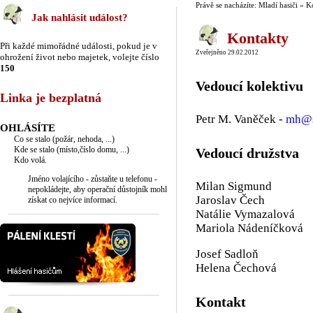
Právě se nacházíte: Mladí hasiči » 
Jak nahlásit událost?
Kontakty
Při každé mimořádné události, pokud je v
Zveřejněno 29.02.2012
ohrožení život nebo majetek, volejte číslo
150
Vedoucí kolektivu
Linka je bezplatná
Petr M. Vaněček -
mh@s
OHLÁSÍTE
Co se stalo (požár, nehoda, ...)
Kde se stalo (místo,číslo domu, ...)
Vedoucí družstva
Kdo volá.
Jméno volajícího - zůstaňte u telefonu -
Milan Sigmund
nepokládejte, aby operační důstojník mohl
Jaroslav Čech
získat co nejvíce informací.
Natálie Vymazalová
Mariola Nádeníčková
Josef Sadloň
Helena Čechová
Kontakt