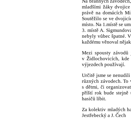
Na branných závodech, 
mladšími žáky dvojice
právě na domácích Mik
Soutěžilo se ve dvojicíc
místo. Na 1.místě se um
3. místě A. Sigmundová
nebyly vůbec špatné. Vš
každému věnoval nějako
Mezi spousty závodů js
v Židlochovicích, kde
výjezdech používají.
Určitě jsme se nenudili
různých závodech. To v
s dětmi, či organizova
příští rok bude stejn
hasičů líbit.
Za kolektiv mladých ha
Jestřebecký a J. Čech