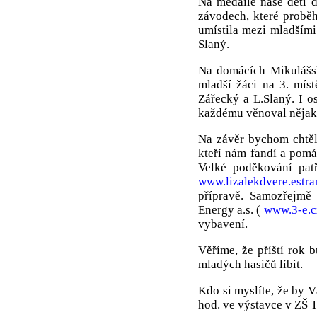
Na medaile naše děti 
závodech, které probě
umístila mezi mladšími
Slaný.
Na domácích Mikulášsk
mladší žáci na 3. mís
Zářecký a L.Slaný. I os
každému věnoval nějako
Na závěr bychom chtěl
kteří nám fandí a pomá
Velké poděkování pat
www.lizalekdvere.estra
přípravě. Samozřejmě
Energy a.s. (
www.3-e.c
vybavení.
Věříme, že příští rok 
mladých hasičů líbit.
Kdo si myslíte, že by V
hod. ve výstavce v ZŠ 