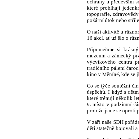
ochrany a především se
které probíhají jedenk
topografie, zdravovědy 
požární útok nebo stříl
O naší aktivitě a různo
16 akcí, ať už šlo o růz
Připomeňme si krásný 
muzeum a zámecký pivo
výcvikového centra pr
tradičního pálení čarod
kino v Měníně, kde se j
Co se týče soutěžní či
úspěchů. I když s dětm
které trénují několik l
9. místo v podzimní čá
protože jsme se oproti 
V září naše SDH pořádal
děti statečně bojovali a