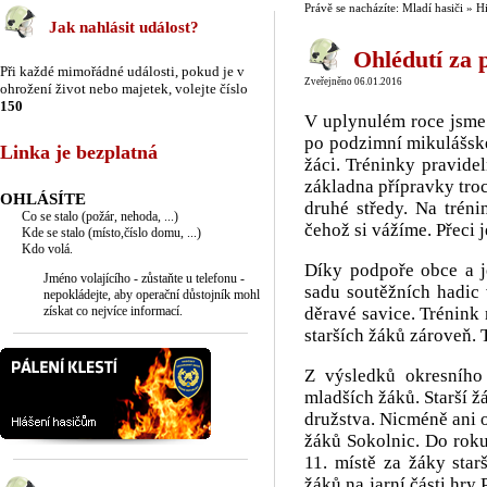
Právě se nacházíte: Mladí hasiči » Hi
Jak nahlásit událost?
Ohlédutí za 
Při každé mimořádné události, pokud je v
Zveřejněno 06.01.2016
ohrožení život nebo majetek, volejte číslo
150
V uplynulém roce jsme 
po podzimní mikulášské 
Linka je bezplatná
žáci. Tréninky pravide
základna přípravky troc
OHLÁSÍTE
druhé středy. Na tréni
Co se stalo (požár, nehoda, ...)
čehož si vážíme. Přeci j
Kde se stalo (místo,číslo domu, ...)
Kdo volá.
Díky podpoře obce a je
Jméno volajícího - zůstaňte u telefonu -
sadu soutěžních hadic 
nepokládejte, aby operační důstojník mohl
získat co nejvíce informací.
děravé savice. Trénink
starších žáků zároveň.
Z výsledků okresního
mladších žáků. Starší žá
družstva. Nicméně ani on
žáků Sokolnic. Do roku
11. místě za žáky star
žáků na jarní části hry