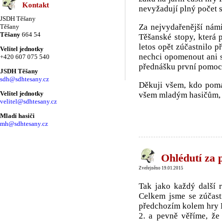
Kontakt
nevyžadují plný počet s
JSDH Těšany
Za nejvydařenější nám
Těšany
Těšany
664 54
Těšanské stopy, která
letos opět zúčastnilo p
Velitel jednotky
nechci opomenout ani s
+420 607 075 540
přednášku první pomoci
JSDH Těšany
sdh@sdhtesany.cz
Děkuji všem, kdo pomá
Velitel jednotky
všem mladým hasičům, ž
velitel@sdhtesany.cz
Mladí hasiči
mh@sdhtesany.cz
Ohlédutí za 
Zveřejněno 19.01.2015
Tak jako každý další r
Celkem jsme se zúčastn
předchozím kolem hry P
2. a pevně věříme, že