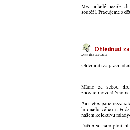
Mezi mladé hasiče cho
soutěží. Pracujeme s dět
Ohlédnutí za
Zveřejněno 10.01.2013
Ohlédnutí za prací mla
Máme za sebou druh
znovuobnovení činnosti
Ani letos jsme nezahále
hromadu zábavy. Podař
našem kolektivu mladýc
Dařilo se nám plnit hl