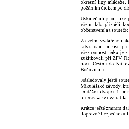
okresní ligy mládeže, 
požárním útokem po dlou
Uskutečnili jsme také
všem, kdo přispěli ko
občerstvení na soutěžíc
Za velmi vydařenou akc
když nám počasí přím
všestrannosti jako je s
zužitkovali při ZPV Pla
noci. Cestou do Nítkov
Bučovicích.
Následovaly ještě soutě
Mikulášské závody, kter
soutěžní dvojici 1. mí
přípravka se neztratila a
Krátce ještě zmíním dalš
dopravně bezpečnostní d