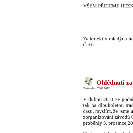
VŠEM PŘEJEME HEZK
Za kolektiv mladých ha
Čech
Ohlédnutí za
Zveřejněno 07.03.2012
V dubnu 2011 se podař
tak na dlouholetou tr
času, myslím, že jsme u
zorganizování závodů O
proběhly 3. prosince 20